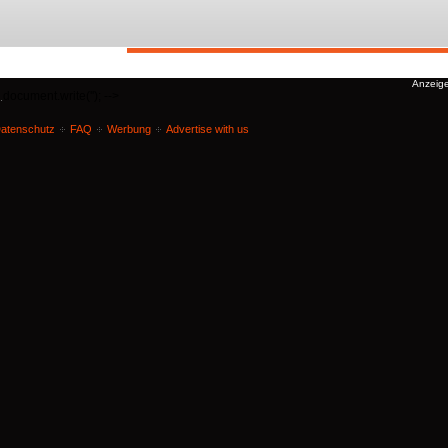
document.write('
'); -->
.
atenschutz
FAQ
Werbung
Advertise with us