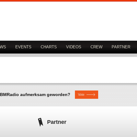
OWS
EVENTS
CHARTS
VIDEOS
CREW
PARTNER
uf BMRadio aufmerksam geworden?
Vote
Partner