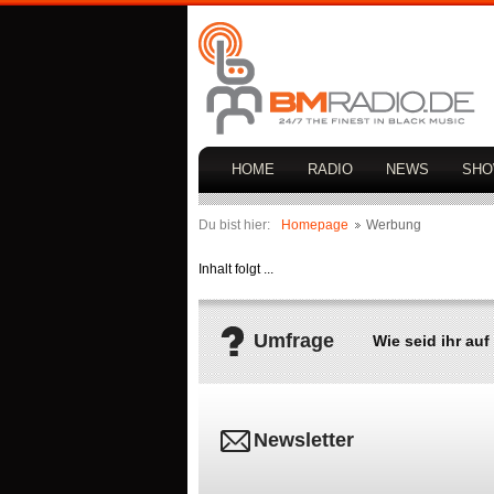
HOME
RADIO
NEWS
SH
Du bist hier:
Homepage
Werbung
Inhalt folgt ...
Umfrage
Wie seid ihr a
Newsletter