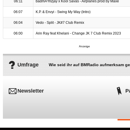
06:11
badmÃ³mzjay x Kool Savas - Airplanes prod by Maxe
06:07
K.P. & Envyi - Swing My Way (Intro)
06:04
Vedo - Split - JK#7 Club Remix
06:00
Arin Ray feat Khelani - Change JK 7 Club Remix 2023
Umfrage
Wie seid ihr auf BMRadio aufmerksam g
Newsletter
P