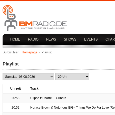
HOME
RADIO
NEWS
SHOWS
EVENTS
CHAR
Du bist hier:
Homepage
Playlist
Playlist
Uhrzeit
Track
20:58
Clipse ft Pharrell - Grindin
20:52
Horace Brown & Notorious BiG - Things We Do For Love (R