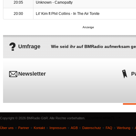
20:05
Unknown - Camopatty
20:00
Lil' Kim ft Phil Collins - In The Air Tonite
Umfrage
Wie seid ihr auf BMRadio aufmerksam g
Newsletter
P
document.write('
'); -->
Copyright © 2026 BMRadio GbR. Alle Rechte vorbehalten.
Über uns
Partner
Kontakt
Impressum
AGB
Datenschutz
FAQ
Werbung