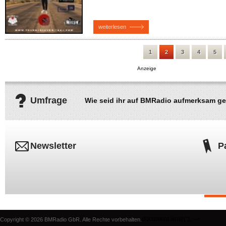
weiterlesen
1
2
3
4
5
Umfrage
Wie seid ihr auf BMRadio aufmerksam g
Newsletter
P
document.write('
'); -->
Copyright © 2026 BMRadio GbR. Alle Rechte vorbehalten.