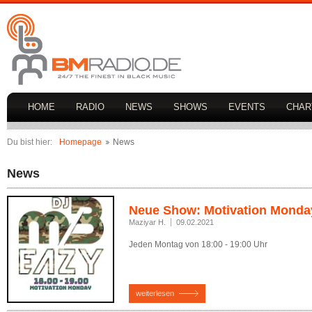
HOME
RADIO
NEWS
SHOWS
EVENTS
CHAR
Du bist hier:
Homepage
News
News
Neue Show: Motivation Monda
Maziyar H.
09.02.2021
Jeden Montag von 18:00 - 19:00 Uhr
weiterlesen