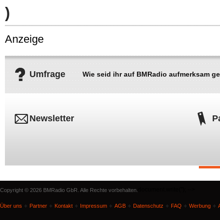
)
Anzeige
Umfrage
Wie seid ihr auf BMRadio aufmerksam g
Newsletter
P
document.write('
'); -->
Copyright © 2026 BMRadio GbR. Alle Rechte vorbehalten.
Über uns
Partner
Kontakt
Impressum
AGB
Datenschutz
FAQ
Werbung