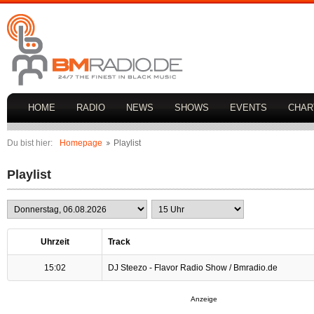
HOME
RADIO
NEWS
SHOWS
EVENTS
CHAR
Du bist hier:
Homepage
Playlist
Playlist
Uhrzeit
Track
15:02
DJ Steezo - Flavor Radio Show / Bmradio.de