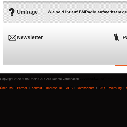
Umfrage
Wie seid ihr auf BMRadio aufmerksam g
Newsletter
P
document.write('
'); -->
Copyright © 2026 BMRadio GbR. Alle Rechte vorbehalten.
Über uns
Partner
Kontakt
Impressum
AGB
Datenschutz
FAQ
Werbung